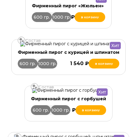
Фирменный пирог «Жюльен»
1 570 ₽
600 гр.
1000 гр.
В КОРЗИНУ
Состав
Хит
Фирменный пирог с курицей и шпинатом
1 540 ₽
600 гр.
1000 гр.
В КОРЗИНУ
Состав
Хит
Фирменный пирог с горбушей
2 090 ₽
600 гр.
1000 гр.
В КОРЗИНУ
Состав