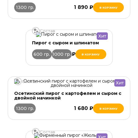
1 890 ₽
1300 гр.
В КОРЗИНУ
Состав
Хит
Пирог с сыром и шпинатом
1 380 ₽
600 гр.
1000 гр.
В КОРЗИНУ
Состав
Хит
Осетинский пирог с картофелем и сыром с
двойной начинкой
1 680 ₽
1300 гр.
В КОРЗИНУ
Состав
Хит