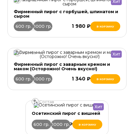
Хит
Фирменный пирог с горбушей, шпинатом и
сыром
1 980 ₽
600 гр.
1000 гр.
В КОРЗИНУ
Состав
Хит
Фирменный пирог с заварным кремом и
маком (Осторожно! Очень вкусно!)
1 340 ₽
600 гр.
1000 гр.
В КОРЗИНУ
Состав
Хит
Осетинский пирог с вишней
1 510 ₽
600 гр.
1000 гр.
В КОРЗИНУ